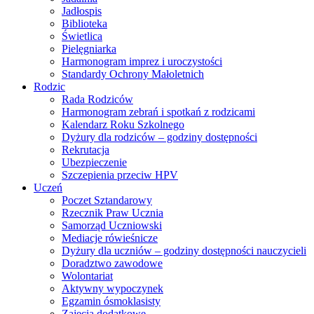
Jadłospis
Biblioteka
Świetlica
Pielęgniarka
Harmonogram imprez i uroczystości
Standardy Ochrony Małoletnich
Rodzic
Rada Rodziców
Harmonogram zebrań i spotkań z rodzicami
Kalendarz Roku Szkolnego
Dyżury dla rodziców – godziny dostępności
Rekrutacja
Ubezpieczenie
Szczepienia przeciw HPV
Uczeń
Poczet Sztandarowy
Rzecznik Praw Ucznia
Samorząd Uczniowski
Mediacje rówieśnicze
Dyżury dla uczniów – godziny dostępności nauczycieli
Doradztwo zawodowe
Wolontariat
Aktywny wypoczynek
Egzamin ósmoklasisty
Zajęcia dodatkowe