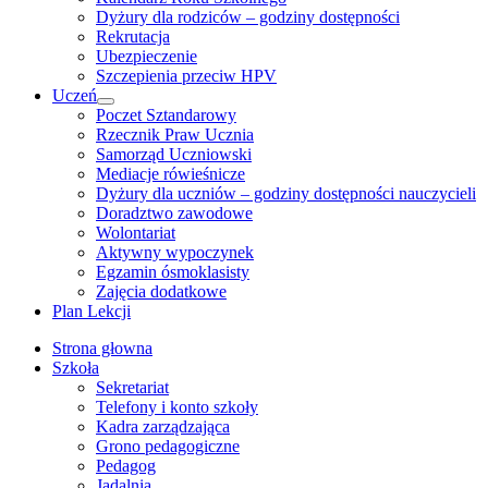
Dyżury dla rodziców – godziny dostępności
Rekrutacja
Ubezpieczenie
Szczepienia przeciw HPV
Uczeń
Show
Poczet Sztandarowy
sub
Rzecznik Praw Ucznia
menu
Samorząd Uczniowski
Mediacje rówieśnicze
Dyżury dla uczniów – godziny dostępności nauczycieli
Doradztwo zawodowe
Wolontariat
Aktywny wypoczynek
Egzamin ósmoklasisty
Zajęcia dodatkowe
Plan Lekcji
Strona głowna
Szkoła
Sekretariat
Telefony i konto szkoły
Kadra zarządzająca
Grono pedagogiczne
Pedagog
Jadalnia