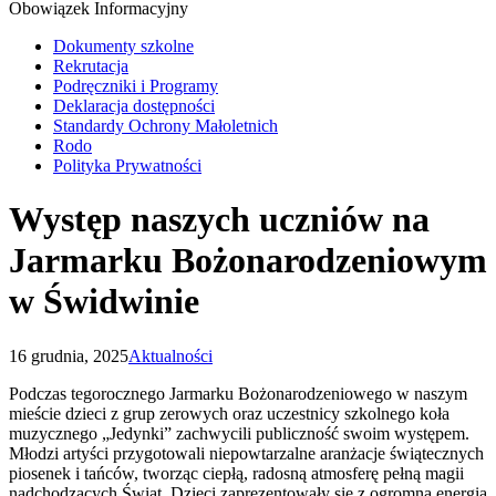
Obowiązek Informacyjny
Dokumenty szkolne
Rekrutacja
Podręczniki i Programy
Deklaracja dostępności
Standardy Ochrony Małoletnich
Rodo
Polityka Prywatności
Występ naszych uczniów na
Jarmarku Bożonarodzeniowym
w Świdwinie
16 grudnia, 2025
Aktualności
Podczas tegorocznego Jarmarku Bożonarodzeniowego w naszym
mieście dzieci z grup zerowych oraz uczestnicy szkolnego koła
muzycznego „Jedynki” zachwycili publiczność swoim występem.
Młodzi artyści przygotowali niepowtarzalne aranżacje świątecznych
piosenek i tańców, tworząc ciepłą, radosną atmosferę pełną magii
nadchodzących Świąt. Dzieci zaprezentowały się z ogromną energią