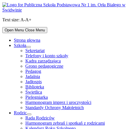
Skip
to
content
Text size:
A-
A+
Open Menu
Close Menu
Strona głowna
Szkoła
Show
Sekretariat
sub
Telefony i konto szkoły
menu
Kadra zarządzająca
Grono pedagogiczne
Pedagog
Jadalnia
Jadłospis
Biblioteka
Świetlica
Pielęgniarka
Harmonogram imprez i uroczystości
Standardy Ochrony Małoletnich
Rodzic
Show
Rada Rodziców
sub
Harmonogram zebrań i spotkań z rodzicami
menu
Kalendarz Roku Szkolnego