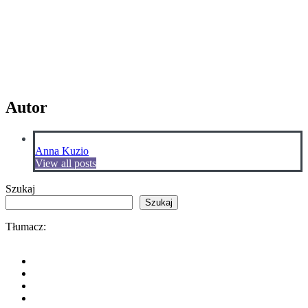
Autor
Anna Kuzio
View all posts
Szukaj
Szukaj
Tłumacz: