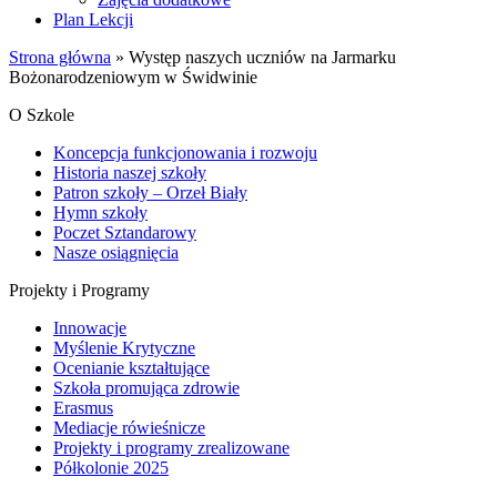
Plan Lekcji
Strona główna
»
Występ naszych uczniów na Jarmarku
Bożonarodzeniowym w Świdwinie
O Szkole
Koncepcja funkcjonowania i rozwoju
Historia naszej szkoły
Patron szkoły – Orzeł Biały
Hymn szkoły
Poczet Sztandarowy
Nasze osiągnięcia
Projekty i Programy
Innowacje
Myślenie Krytyczne
Ocenianie kształtujące
Szkoła promująca zdrowie
Erasmus
Mediacje rówieśnicze
Projekty i programy zrealizowane
Półkolonie 2025