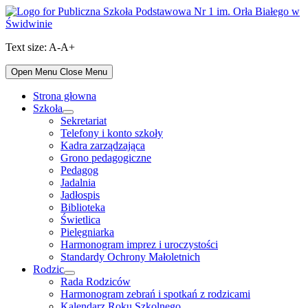
Skip
to
content
Text size:
A-
A+
Open Menu
Close Menu
Strona głowna
Szkoła
Show
Sekretariat
sub
Telefony i konto szkoły
menu
Kadra zarządzająca
Grono pedagogiczne
Pedagog
Jadalnia
Jadłospis
Biblioteka
Świetlica
Pielęgniarka
Harmonogram imprez i uroczystości
Standardy Ochrony Małoletnich
Rodzic
Show
Rada Rodziców
sub
Harmonogram zebrań i spotkań z rodzicami
menu
Kalendarz Roku Szkolnego