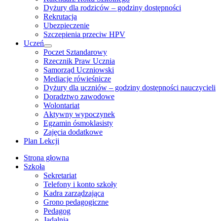
Dyżury dla rodziców – godziny dostępności
Rekrutacja
Ubezpieczenie
Szczepienia przeciw HPV
Uczeń
Show
Poczet Sztandarowy
sub
Rzecznik Praw Ucznia
menu
Samorząd Uczniowski
Mediacje rówieśnicze
Dyżury dla uczniów – godziny dostępności nauczycieli
Doradztwo zawodowe
Wolontariat
Aktywny wypoczynek
Egzamin ósmoklasisty
Zajęcia dodatkowe
Plan Lekcji
Strona głowna
Szkoła
Sekretariat
Telefony i konto szkoły
Kadra zarządzająca
Grono pedagogiczne
Pedagog
Jadalnia