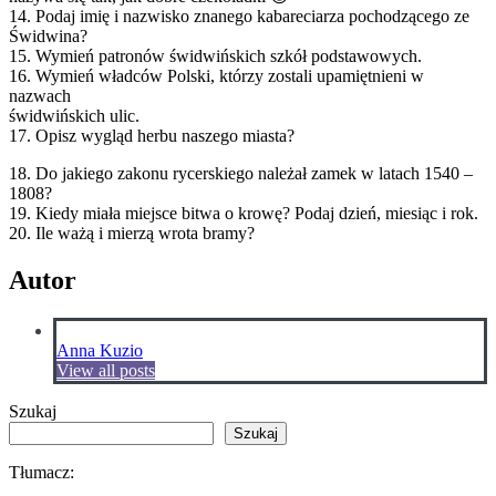
14. Podaj imię i nazwisko znanego kabareciarza pochodzącego ze
Świdwina?
15. Wymień patronów świdwińskich szkół podstawowych.
16. Wymień władców Polski, którzy zostali upamiętnieni w
nazwach
świdwińskich ulic.
17. Opisz wygląd herbu naszego miasta?
18. Do jakiego zakonu rycerskiego należał zamek w latach 1540 –
1808?
19. Kiedy miała miejsce bitwa o krowę? Podaj dzień, miesiąc i rok.
20. Ile ważą i mierzą wrota bramy?
Autor
Anna Kuzio
View all posts
Szukaj
Szukaj
Tłumacz: