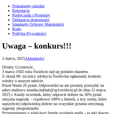
Dokumenty szkolne
Rekrutacja
Podręczniki i Programy
Deklaracja dostępności
Standardy Ochrony Małoletnich
Rodo
Polityka Prywatności
Uwaga – konkurs!!!
2 marca, 2025
Aktualności
Drodzy Uczniowie.
3 marca 1945 roku Świdwin stał się polskim miastem.
Z okazji 80. rocznicy zdobycia Świdwina ogłaszamy konkurs
wiedzy o naszym mieście.
Przed Wami 20 pytań. Odpowiedzi na nie prosimy przesyłać na
adres mailowy monika.babiak@sp1swidwin.pl do dnia 11 marca
2025 r. Każdy uczestnik, który odpowie dobrze na 30% pytań
otrzyma nagrodę – cząstkowe 100% z historii, a trzy osoby, które
najszybciej odpowiedzą dobrze na wszystkie pytania otrzymają
nagrody niespodzianki.
Przypominamy o właściwej formie wysłania maila – to taki dawny