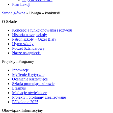
Plan Lekcji
Strona główna
»
Uwaga – konkurs!!!
O Szkole
Koncepcja funkcjonowania i rozwoju
Historia naszej szkoły
Patron szkoły – Orzeł Biały
Hymn szkoły
Poczet Sztandarowy
Nasze osiągnięcia
Projekty i Programy
Innowacje
Myślenie Krytyczne
Ocenianie kształtujące
Szkoła promująca zdrowie
Erasmus
Mediacje rówieśnicze
Projekty i programy zrealizowane
Półkolonie 2025
Obowiązek Informacyjny