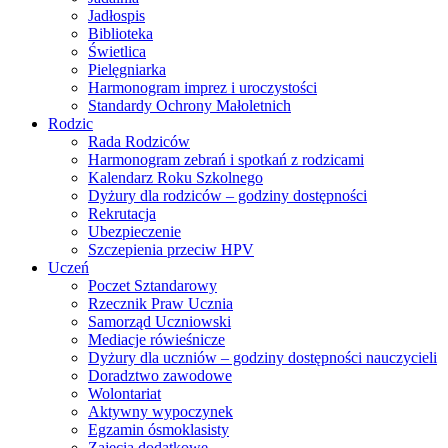
Jadłospis
Biblioteka
Świetlica
Pielęgniarka
Harmonogram imprez i uroczystości
Standardy Ochrony Małoletnich
Rodzic
Rada Rodziców
Harmonogram zebrań i spotkań z rodzicami
Kalendarz Roku Szkolnego
Dyżury dla rodziców – godziny dostępności
Rekrutacja
Ubezpieczenie
Szczepienia przeciw HPV
Uczeń
Poczet Sztandarowy
Rzecznik Praw Ucznia
Samorząd Uczniowski
Mediacje rówieśnicze
Dyżury dla uczniów – godziny dostępności nauczycieli
Doradztwo zawodowe
Wolontariat
Aktywny wypoczynek
Egzamin ósmoklasisty
Zajęcia dodatkowe