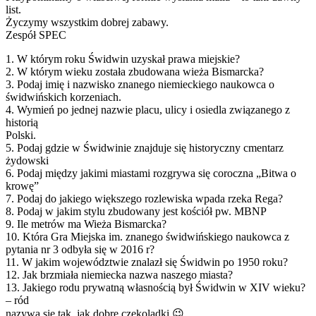
list.
Życzymy wszystkim dobrej zabawy.
Zespół SPEC
1. W którym roku Świdwin uzyskał prawa miejskie?
2. W którym wieku została zbudowana wieża Bismarcka?
3. Podaj imię i nazwisko znanego niemieckiego naukowca o
świdwińskich korzeniach.
4. Wymień po jednej nazwie placu, ulicy i osiedla związanego z
historią
Polski.
5. Podaj gdzie w Świdwinie znajduje się historyczny cmentarz
żydowski
6. Podaj między jakimi miastami rozgrywa się coroczna „Bitwa o
krowę”
7. Podaj do jakiego większego rozlewiska wpada rzeka Rega?
8. Podaj w jakim stylu zbudowany jest kościół pw. MBNP
9. Ile metrów ma Wieża Bismarcka?
10. Która Gra Miejska im. znanego świdwińskiego naukowca z
pytania nr 3 odbyła się w 2016 r?
11. W jakim województwie znalazł się Świdwin po 1950 roku?
12. Jak brzmiała niemiecka nazwa naszego miasta?
13. Jakiego rodu prywatną własnością był Świdwin w XIV wieku?
– ród
nazywa się tak, jak dobre czekoladki 😉