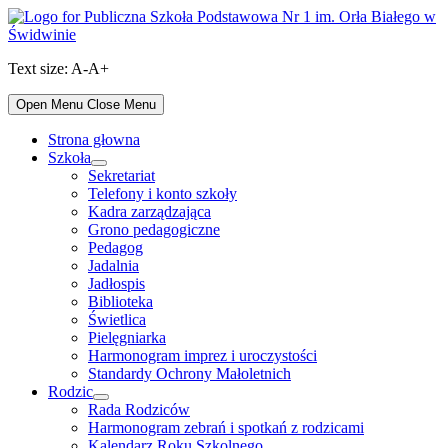
Skip
to
content
Text size:
A-
A+
Open Menu
Close Menu
Strona głowna
Szkoła
Show
Sekretariat
sub
Telefony i konto szkoły
menu
Kadra zarządzająca
Grono pedagogiczne
Pedagog
Jadalnia
Jadłospis
Biblioteka
Świetlica
Pielęgniarka
Harmonogram imprez i uroczystości
Standardy Ochrony Małoletnich
Rodzic
Show
Rada Rodziców
sub
Harmonogram zebrań i spotkań z rodzicami
menu
Kalendarz Roku Szkolnego