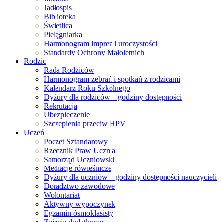
Jadłospis
Biblioteka
Świetlica
Pielęgniarka
Harmonogram imprez i uroczystości
Standardy Ochrony Małoletnich
Rodzic
Rada Rodziców
Harmonogram zebrań i spotkań z rodzicami
Kalendarz Roku Szkolnego
Dyżury dla rodziców – godziny dostępności
Rekrutacja
Ubezpieczenie
Szczepienia przeciw HPV
Uczeń
Poczet Sztandarowy
Rzecznik Praw Ucznia
Samorząd Uczniowski
Mediacje rówieśnicze
Dyżury dla uczniów – godziny dostępności nauczycieli
Doradztwo zawodowe
Wolontariat
Aktywny wypoczynek
Egzamin ósmoklasisty
Zajęcia dodatkowe