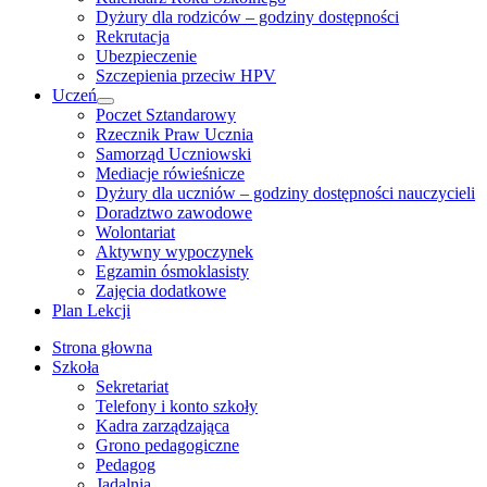
Dyżury dla rodziców – godziny dostępności
Rekrutacja
Ubezpieczenie
Szczepienia przeciw HPV
Uczeń
Show
Poczet Sztandarowy
sub
Rzecznik Praw Ucznia
menu
Samorząd Uczniowski
Mediacje rówieśnicze
Dyżury dla uczniów – godziny dostępności nauczycieli
Doradztwo zawodowe
Wolontariat
Aktywny wypoczynek
Egzamin ósmoklasisty
Zajęcia dodatkowe
Plan Lekcji
Strona głowna
Szkoła
Sekretariat
Telefony i konto szkoły
Kadra zarządzająca
Grono pedagogiczne
Pedagog
Jadalnia