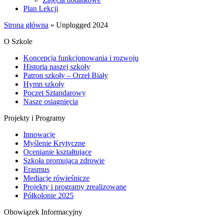
Plan Lekcji
Strona główna
»
Unplugged 2024
O Szkole
Koncepcja funkcjonowania i rozwoju
Historia naszej szkoły
Patron szkoły – Orzeł Biały
Hymn szkoły
Poczet Sztandarowy
Nasze osiągnięcia
Projekty i Programy
Innowacje
Myślenie Krytyczne
Ocenianie kształtujące
Szkoła promująca zdrowie
Erasmus
Mediacje rówieśnicze
Projekty i programy zrealizowane
Półkolonie 2025
Obowiązek Informacyjny