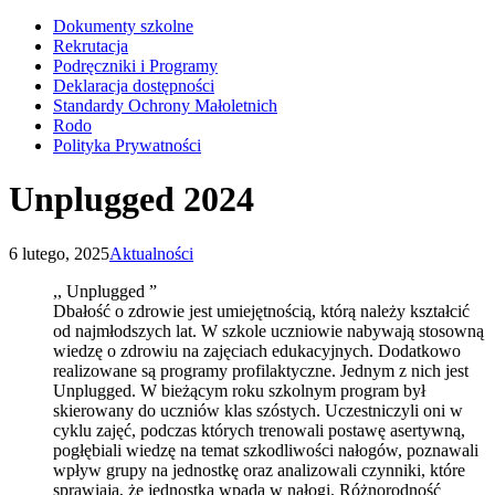
Dokumenty szkolne
Rekrutacja
Podręczniki i Programy
Deklaracja dostępności
Standardy Ochrony Małoletnich
Rodo
Polityka Prywatności
Unplugged 2024
6 lutego, 2025
Aktualności
,, Unplugged ”
Dbałość o zdrowie jest umiejętnością, którą należy kształcić
od najmłodszych lat. W szkole uczniowie nabywają stosowną
wiedzę o zdrowiu na zajęciach edukacyjnych. Dodatkowo
realizowane są programy profilaktyczne. Jednym z nich jest
Unplugged. W bieżącym roku szkolnym program był
skierowany do uczniów klas szóstych. Uczestniczyli oni w
cyklu zajęć, podczas których trenowali postawę asertywną,
pogłębiali wiedzę na temat szkodliwości nałogów, poznawali
wpływ grupy na jednostkę oraz analizowali czynniki, które
sprawiają, że jednostka wpada w nałogi. Różnorodność