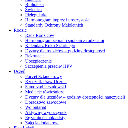
Biblioteka
Świetlica
Pielęgniarka
Harmonogram imprez i uroczystości
Standardy Ochrony Małoletnich
Rodzic
Rada Rodziców
Harmonogram zebrań i spotkań z rodzicami
Kalendarz Roku Szkolnego
Dyżury dla rodziców – godziny dostępności
Rekrutacja
Ubezpieczenie
Szczepienia przeciw HPV
Uczeń
Poczet Sztandarowy
Rzecznik Praw Ucznia
Samorząd Uczniowski
Mediacje rówieśnicze
Dyżury dla uczniów – godziny dostępności nauczycieli
Doradztwo zawodowe
Wolontariat
Aktywny wypoczynek
Egzamin ósmoklasisty
Zajęcia dodatkowe
Plan Lekcji