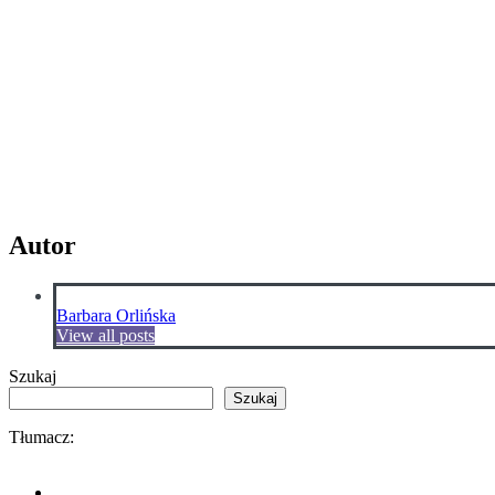
Autor
Barbara Orlińska
View all posts
Szukaj
Szukaj
Tłumacz: