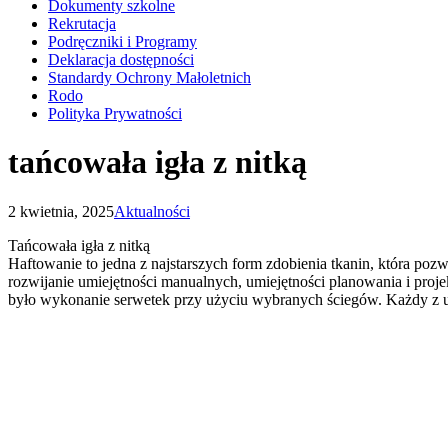
Dokumenty szkolne
Rekrutacja
Podręczniki i Programy
Deklaracja dostępności
Standardy Ochrony Małoletnich
Rodo
Polityka Prywatności
tańcowała igła z nitką
2 kwietnia, 2025
Aktualności
Tańcowała igła z nitką
Haftowanie to jedna z najstarszych form zdobienia tkanin, która poz
rozwijanie umiejętności manualnych, umiejętności planowania i projek
było wykonanie serwetek przy użyciu wybranych ściegów. Każdy z uc