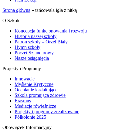
Strona główna
»
tańcowała igła z nitką
O Szkole
Koncepcja funkcjonowania i rozwoju
Historia naszej szkoły
Patron szkoły – Orzeł Biały
Hymn szkoły
Poczet Sztandarowy
Nasze osiągnięcia
Projekty i Programy
Innowacje
Myślenie Krytyczne
Ocenianie kształtujące
Szkoła promująca zdrowie
Erasmus
Mediacje rówieśnicze
Projekty i programy zrealizowane
Półkolonie 2025
Obowiązek Informacyjny