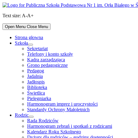
Skip
to
Text size:
A-
A+
content
Open Menu
Close Menu
Strona głowna
Szkoła
Show
Sekretariat
sub
Telefony i konto szkoły
menu
Kadra zarządzająca
Grono pedagogiczne
Pedagog
Jadalnia
Jadłospis
Biblioteka
Świetlica
Pielęgniarka
Harmonogram imprez i uroczystości
Standardy Ochrony Małoletnich
Rodzic
Show
Rada Rodziców
sub
Harmonogram zebrań i spotkań z rodzicami
menu
Kalendarz Roku Szkolnego
Dyżury dla rodziców – godziny dostępności