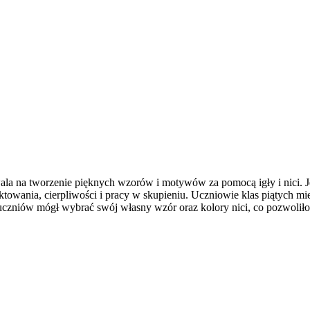
wala na tworzenie pięknych wzorów i motywów za pomocą igły i nici. Je
towania, cierpliwości i pracy w skupieniu. Uczniowie klas piątych miel
zniów mógł wybrać swój własny wzór oraz kolory nici, co pozwoliło 