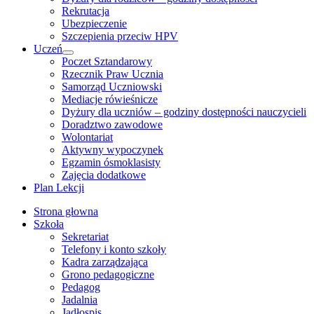
Rekrutacja
Ubezpieczenie
Szczepienia przeciw HPV
Uczeń
Show
Poczet Sztandarowy
sub
Rzecznik Praw Ucznia
menu
Samorząd Uczniowski
Mediacje rówieśnicze
Dyżury dla uczniów – godziny dostępności nauczycieli
Doradztwo zawodowe
Wolontariat
Aktywny wypoczynek
Egzamin ósmoklasisty
Zajęcia dodatkowe
Plan Lekcji
Strona głowna
Szkoła
Sekretariat
Telefony i konto szkoły
Kadra zarządzająca
Grono pedagogiczne
Pedagog
Jadalnia
Jadłospis