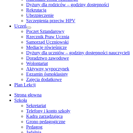
Dyżury dla rodziców – godziny dostępności
Rekrutacja
Ubezpieczenie
Szczepienia przeciw HPV
Uczeń
Show
Poczet Sztandarowy
sub
Rzecznik Praw Ucznia
menu
Samorząd Uczniowski
Mediacje rówieśnicze
Dyżury dla uczniów – godziny dostępności nauczycieli
Doradztwo zawodowe
Wolontariat
Aktywny wypoczynek
Egzamin ósmoklasisty
Zajęcia dodatkowe
Plan Lekcji
Strona głowna
Szkoła
Sekretariat
Telefony i konto szkoły
Kadra zarządzająca
Grono pedagogiczne
Pedagog
Jadalnia