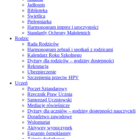
Jadłospis
Biblioteka
Świetlica
Pielęgniarka
Harmonogram imprez i uroczystości
Standardy Ochrony Małoletnich
Rodzic
Rada Rodziców
Harmonogram zebrań i spotkań z rodzicami
Kalendarz Roku Szkolnego
Dyżury dla rodziców – godziny dostępności
Rekrutacja
Ubezpieczenie
Szczepienia przeciw HPV
Uczeń
Poczet Sztandarowy
Rzecznik Praw Ucznia
Samorząd Uczniowski
Mediacje rówieśnicze
Dyżury dla uczniów – godziny dostępności nauczycieli
Doradztwo zawodowe
Wolontariat
Aktywny wypoczynek
Egzamin ósmoklasisty
Zajęcia dodatkowe