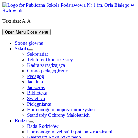
Skip
to
content
Text size:
A-
A+
Open Menu
Close Menu
Strona głowna
Szkoła
Show
Sekretariat
sub
Telefony i konto szkoły
menu
Kadra zarządzająca
Grono pedagogiczne
Pedagog
Jadalnia
Jadłospis
Biblioteka
Świetlica
Pielęgniarka
Harmonogram imprez i uroczystości
Standardy Ochrony Małoletnich
Rodzic
Show
Rada Rodziców
sub
Harmonogram zebrań i spotkań z rodzicami
menu
Kalendarz Roku Szkolnego