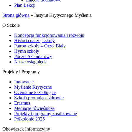
Plan Lekcji
Strona główna
»
Instytut Krytycznego Myślenia
O Szkole
Koncepcja funkcjonowania i rozwoju
Historia naszej szkoły
Patron szkoły – Orzeł Biały
Hymn szkoły
Poczet Sztandarowy
Nasze osiągnięcia
Projekty i Programy
Innowacje
Myślenie Krytyczne
Ocenianie kształtujące
Szkoła promująca zdrowie
Erasmus
Mediacje rówieśnicze
Projekty i programy zrealizowane
Półkolonie 2025
Obowiązek Informacyjny