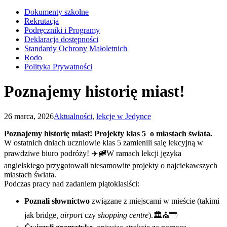
Dokumenty szkolne
Rekrutacja
Podręczniki i Programy
Deklaracja dostępności
Standardy Ochrony Małoletnich
Rodo
Polityka Prywatności
Poznajemy historię miast!
26 marca, 2026
Aktualności
,
lekcje w Jedynce
Poznajemy historię miast! Projekty klas 5 o miastach świata.
W ostatnich dniach uczniowie klas 5 zamienili salę lekcyjną w
prawdziwe biuro podróży! ✈️🚞W ramach lekcji języka
angielskiego przygotowali niesamowite projekty o najciekawszych
miastach świata.
Podczas pracy nad zadaniem piątoklasiści:
Poznali słownictwo
związane z miejscami w mieście (takimi
jak bridge
, airport
czy
shopping centre
).🏛️⛪🌁