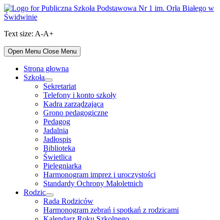
Skip
to
content
Text size:
A-
A+
Open Menu
Close Menu
Strona głowna
Szkoła
Show
Sekretariat
sub
Telefony i konto szkoły
menu
Kadra zarządzająca
Grono pedagogiczne
Pedagog
Jadalnia
Jadłospis
Biblioteka
Świetlica
Pielęgniarka
Harmonogram imprez i uroczystości
Standardy Ochrony Małoletnich
Rodzic
Show
Rada Rodziców
sub
Harmonogram zebrań i spotkań z rodzicami
menu
Kalendarz Roku Szkolnego