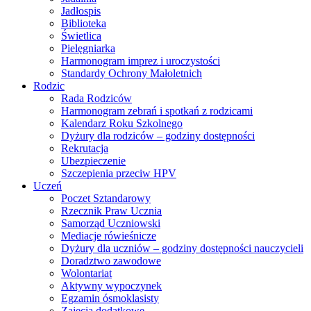
Jadłospis
Biblioteka
Świetlica
Pielęgniarka
Harmonogram imprez i uroczystości
Standardy Ochrony Małoletnich
Rodzic
Rada Rodziców
Harmonogram zebrań i spotkań z rodzicami
Kalendarz Roku Szkolnego
Dyżury dla rodziców – godziny dostępności
Rekrutacja
Ubezpieczenie
Szczepienia przeciw HPV
Uczeń
Poczet Sztandarowy
Rzecznik Praw Ucznia
Samorząd Uczniowski
Mediacje rówieśnicze
Dyżury dla uczniów – godziny dostępności nauczycieli
Doradztwo zawodowe
Wolontariat
Aktywny wypoczynek
Egzamin ósmoklasisty
Zajęcia dodatkowe