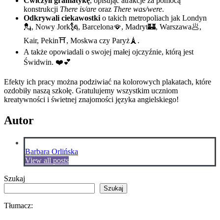
Ćwiczyli gramatykę
, opisując atrakcje za pomocą
konstrukcji
There is/are
oraz
There was/were
.
Odkrywali ciekawostki
o takich metropoliach jak Londyn
💂, Nowy Jork🗽, Barcelona🪭, Madryt🏰, Warszawa🥟,
Kair, Pekin⛩️, Moskwa czy Paryż🗼.
A także opowiadali o swojej małej ojczyźnie, którą jest
Świdwin. ❤️💕
Efekty ich pracy można podziwiać na kolorowych plakatach, które
ozdobiły naszą szkołę. Gratulujemy wszystkim uczniom
kreatywności i świetnej znajomości języka angielskiego!
Autor
Barbara Orlińska
View all posts
Szukaj
Szukaj
Tłumacz: