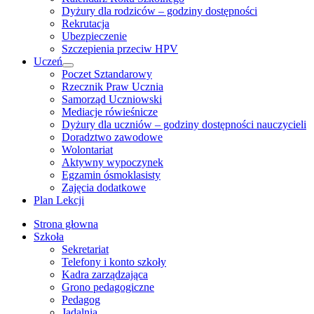
Dyżury dla rodziców – godziny dostępności
Rekrutacja
Ubezpieczenie
Szczepienia przeciw HPV
Uczeń
Show
Poczet Sztandarowy
sub
Rzecznik Praw Ucznia
menu
Samorząd Uczniowski
Mediacje rówieśnicze
Dyżury dla uczniów – godziny dostępności nauczycieli
Doradztwo zawodowe
Wolontariat
Aktywny wypoczynek
Egzamin ósmoklasisty
Zajęcia dodatkowe
Plan Lekcji
Strona głowna
Szkoła
Sekretariat
Telefony i konto szkoły
Kadra zarządzająca
Grono pedagogiczne
Pedagog
Jadalnia