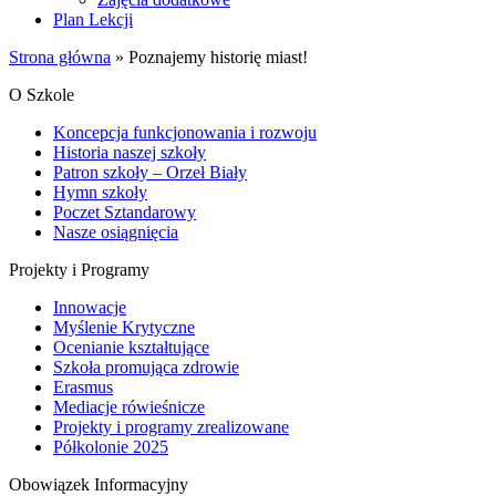
Plan Lekcji
Strona główna
»
Poznajemy historię miast!
O Szkole
Koncepcja funkcjonowania i rozwoju
Historia naszej szkoły
Patron szkoły – Orzeł Biały
Hymn szkoły
Poczet Sztandarowy
Nasze osiągnięcia
Projekty i Programy
Innowacje
Myślenie Krytyczne
Ocenianie kształtujące
Szkoła promująca zdrowie
Erasmus
Mediacje rówieśnicze
Projekty i programy zrealizowane
Półkolonie 2025
Obowiązek Informacyjny