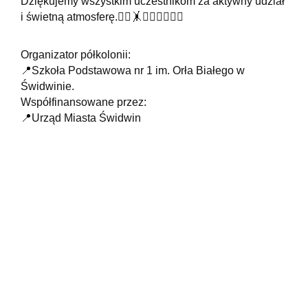
Dziękujemy wszystkim uczestnikom za aktywny udział
i świetną atmosferę.🤸‍♂️🤸🤹‍♂️🙆‍♂️🙋‍♀️
Organizator półkolonii:
📍Szkoła Podstawowa nr 1 im. Orła Białego w
Świdwinie.
Współfinansowane przez:
📍Urząd Miasta Świdwin