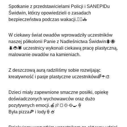
Spotkanie z przedstawicielami Policji i SANEPIDu
Świdwin, którzy opowiedzieli o zasadach
bezpieczeństwa podczas wakacji.👮‍♀️🚓
W ciekawy świat owadów wprowadziły uczestników
naszej półkolonii Panie z Nadleśnictwa Świdwin🐜🐝
🪲🐞🕷 uczestnicy wykonali ciekawą pracę plastyczną,
malowanie owadów na kamieniach.
Z deszczową aurą radziliśmy sobie rozwijając
kreatywność i pasje plastyczne uczestników🌈☂️🎨
Dzieci miały zapewnione smaczne posiłki, opiekę
doświadczonych wychowawców oraz dużo
pozytywnych emocji.🍎🍖🍞🍲🥘🍳🍦
Była pizza🍕 i lody🍦🍧