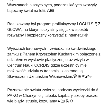
Warsztatach plastycznych, podczas których tworzyły
bajeczny świat na folii.🎨🖼
Realizowany był program profilaktyczny LOGUJ SIĘ Z
GŁOWĄ, na którym uczyliśmy się jak w sposób
rozważny i bezpieczny korzystać z Internetu⚡️🌐
Wyjściach terenowych – zwiedzanie świdwińskiego
zamku z Panem Krzysztofem Kucharskim połączone z
udziałem w wystawie plastycznej oraz wizyta w
Centrum Nauki CORDIS gdzie uczestnicy mieli
możliwość udziału w transmisji z astronautą
Sławoszem Uznańskim-Wiśniewskim.🏆🪖🎆🧨✨️
Poznawanie świata zwierząt podczas wycieczki do AL
PAKO w Charzynie tj. alpaki, kapibary, szopy pracze,
wielbłądy, strusie, kozy, lamy🐐🐺 🌺🌻