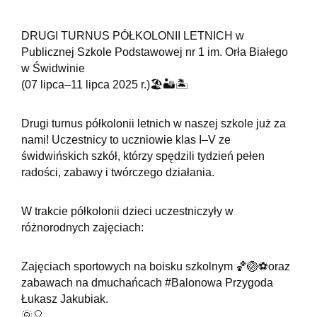
DRUGI TURNUS PÓŁKOLONII LETNICH w
Publicznej Szkole Podstawowej nr 1 im. Orła Białego
w Świdwinie
(07 lipca–11 lipca 2025 r.)🏖🏜🏝
Drugi turnus półkolonii letnich w naszej szkole już za
nami! Uczestnicy to uczniowie klas I–V ze
świdwińskich szkół, którzy spędzili tydzień pełen
radości, zabawy i twórczego działania.
W trakcie półkolonii dzieci uczestniczyły w
różnorodnych zajęciach:
Zajęciach sportowych na boisku szkolnym 🏀🏐⚽️oraz
zabawach na dmuchańcach #Balonowa Przygoda
Łukasz Jakubiak.
🌞🎈