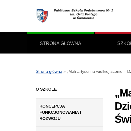
STRONA GŁOWNA
SZKO
Strona główna
»
„Mali artyści na wielkiej scenie –
O SZKOLE
„Ma
Dzi
KONCEPCJA
FUNKCJONOWANIA I
Świ
ROZWOJU