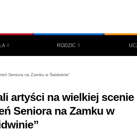
ŁA
RODZIC
UC
 Dzień Seniora na Zamku w Świdwinie”
li artyści na wielkiej scenie
eń Seniora na Zamku w
dwinie”