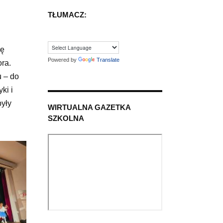
TŁUMACZ:
ję
Powered by
Translate
ra.
 – do
ki i
yły
WIRTUALNA GAZETKA
SZKOLNA