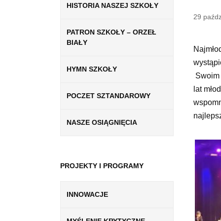
HISTORIA NASZEJ SZKOŁY
29 paźdz
PATRON SZKOŁY – ORZEŁ
BIAŁY
Najmłod
wystąpi
HYMN SZKOŁY
Swoim p
lat mło
POCZET SZTANDAROWY
wspomni
najleps
NASZE OSIĄGNIĘCIA
PROJEKTY I PROGRAMY
INNOWACJE