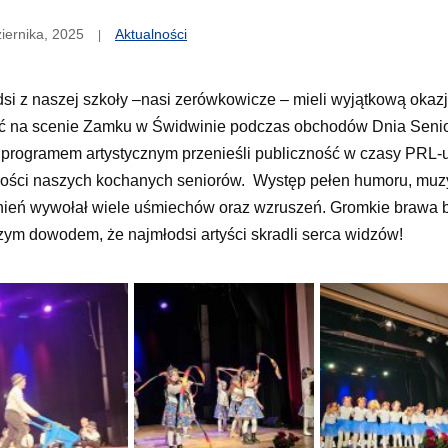
iernika, 2025
Aktualności
si z naszej szkoły –nasi zerówkowicze – mieli wyjątkową okaz
ć na scenie Zamku w Świdwinie podczas obchodów Dnia Senio
rogramem artystycznym przenieśli publiczność w czasy PRL-u
dości naszych kochanych seniorów. Występ pełen humoru, muzy
eń wywołał wiele uśmiechów oraz wzruszeń. Gromkie brawa b
zym dowodem, że najmłodsi artyści skradli serca widzów!