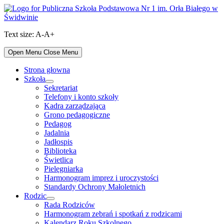
Skip
to
content
Text size:
A-
A+
Open Menu
Close Menu
Strona głowna
Szkoła
Show
Sekretariat
sub
Telefony i konto szkoły
menu
Kadra zarządzająca
Grono pedagogiczne
Pedagog
Jadalnia
Jadłospis
Biblioteka
Świetlica
Pielęgniarka
Harmonogram imprez i uroczystości
Standardy Ochrony Małoletnich
Rodzic
Show
Rada Rodziców
sub
Harmonogram zebrań i spotkań z rodzicami
menu
Kalendarz Roku Szkolnego