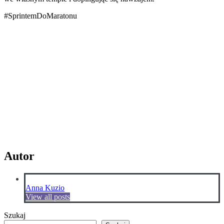
#SprintemDoMaratonu
Autor
Anna Kuzio
View all posts
Szukaj