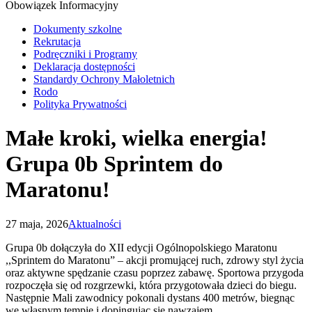
Obowiązek Informacyjny
Dokumenty szkolne
Rekrutacja
Podręczniki i Programy
Deklaracja dostępności
Standardy Ochrony Małoletnich
Rodo
Polityka Prywatności
Małe kroki, wielka energia!
Grupa 0b Sprintem do
Maratonu!
27 maja, 2026
Aktualności
Grupa 0b dołączyła do XII edycji Ogólnopolskiego Maratonu
,,Sprintem do Maratonu” – akcji promującej ruch, zdrowy styl życia
oraz aktywne spędzanie czasu poprzez zabawę. Sportowa przygoda
rozpoczęła się od rozgrzewki, która przygotowała dzieci do biegu.
Następnie Mali zawodnicy pokonali dystans 400 metrów, biegnąc
we własnym tempie i dopingując się nawzajem.