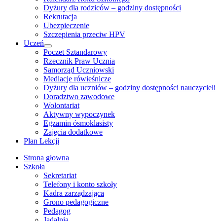
Dyżury dla rodziców – godziny dostępności
Rekrutacja
Ubezpieczenie
Szczepienia przeciw HPV
Uczeń
Show
Poczet Sztandarowy
sub
Rzecznik Praw Ucznia
menu
Samorząd Uczniowski
Mediacje rówieśnicze
Dyżury dla uczniów – godziny dostępności nauczycieli
Doradztwo zawodowe
Wolontariat
Aktywny wypoczynek
Egzamin ósmoklasisty
Zajęcia dodatkowe
Plan Lekcji
Strona głowna
Szkoła
Sekretariat
Telefony i konto szkoły
Kadra zarządzająca
Grono pedagogiczne
Pedagog
Jadalnia