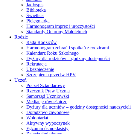
Jadłospis
Biblioteka
Świetlica
Pielęgniarka
Harmonogram imprez i uroczystości
Standardy Ochrony Małoletnich
Rodzic
Rada Rodziców
Harmonogram zebrań i spotkań z rodzicami
Kalendarz Roku Szkolnego
Dyżury dla rodziców – godziny dostępności
Rekrutacja
Ubezpieczenie
Szczepienia przeciw HPV
Uczeń
Poczet Sztandarowy
Rzecznik Praw Ucznia
Samorząd Uczniowski
Mediacje rówieśnicze
Dyżury dla uczniów – godziny dostępności nauczycieli
Doradztwo zawodowe
Wolontariat
Aktywny wypoczynek
Egzamin ósmoklasisty
Zajęcia dodatkowe