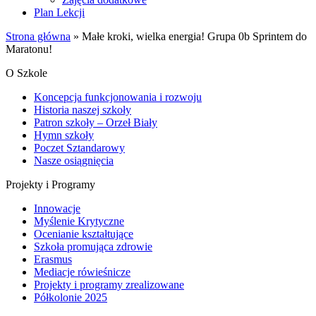
Plan Lekcji
Strona główna
»
Małe kroki, wielka energia! Grupa 0b Sprintem do
Maratonu!
O Szkole
Koncepcja funkcjonowania i rozwoju
Historia naszej szkoły
Patron szkoły – Orzeł Biały
Hymn szkoły
Poczet Sztandarowy
Nasze osiągnięcia
Projekty i Programy
Innowacje
Myślenie Krytyczne
Ocenianie kształtujące
Szkoła promująca zdrowie
Erasmus
Mediacje rówieśnicze
Projekty i programy zrealizowane
Półkolonie 2025