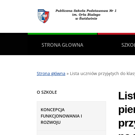
STRONA GŁOWNA
SZKO
Strona główna
»
Lista uczniów przyjętych do klas
O SZKOLE
Lis
pie
KONCEPCJA
FUNKCJONOWANIA I
prz
ROZWOJU