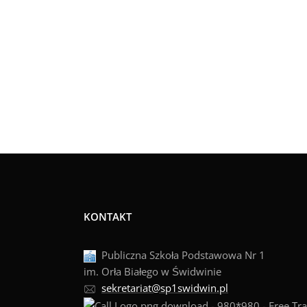
KONTAKT
Publiczna Szkoła Podstawowa Nr 1
im. Orła Białego w Świdwinie
sekretariat@sp1swidwin.pl