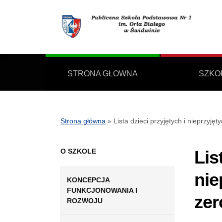
STRONA GŁOWNA
SZKO
Strona główna
»
Lista dzieci przyjętych i nieprzyję
O SZKOLE
Lis
nie
KONCEPCJA
FUNKCJONOWANIA I
ze
ROZWOJU