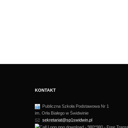
KONTAKT
Publiczna Szkoła Podstawowa Nr 1
im. Orła Białego w Świdwinie
sekretariat@sp1swidwin.pl