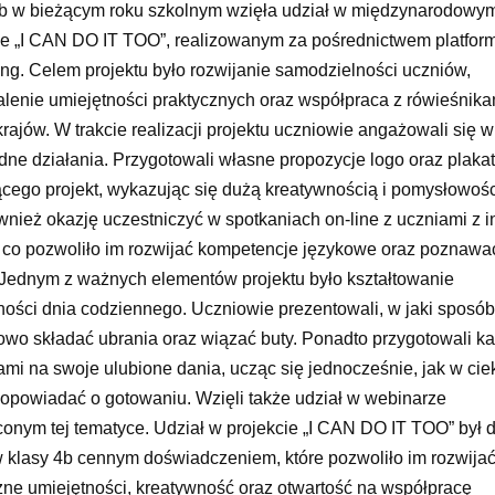
b w bieżącym roku szkolnym wzięła udział w międzynarodowy
ie „I CAN DO IT TOO”, realizowanym za pośrednictwem platfor
ng. Celem projektu było rozwijanie samodzielności uczniów,
lenie umiejętności praktycznych oraz współpraca z rówieśnika
krajów. W trakcie realizacji projektu uczniowie angażowali się w
dne działania. Przygotowali własne propozycje logo oraz plaka
cego projekt, wykazując się dużą kreatywnością i pomysłowośc
ównież okazję uczestniczyć w spotkaniach on-line z uczniami z 
 co pozwoliło im rozwijać kompetencje językowe oraz poznawa
. Jednym z ważnych elementów projektu było kształtowanie
ności dnia codziennego. Uczniowie prezentowali, w jaki sposób
owo składać ubrania oraz wiązać buty. Ponadto przygotowali kar
ami na swoje ulubione dania, ucząc się jednocześnie, jak w ci
opowiadać o gotowaniu. Wzięli także udział w webinarze
onym tej tematyce. Udział w projekcie „I CAN DO IT TOO” był d
 klasy 4b cennym doświadczeniem, które pozwoliło im rozwija
zne umiejętności, kreatywność oraz otwartość na współpracę