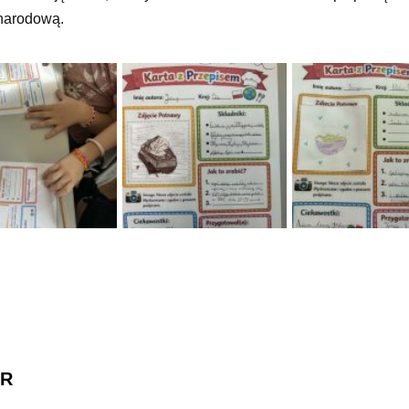
narodową.
R