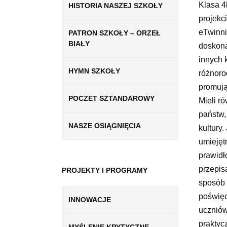
Klasa 4
HISTORIA NASZEJ SZKOŁY
projekc
eTwinni
PATRON SZKOŁY – ORZEŁ
BIAŁY
doskona
innych 
HYMN SZKOŁY
różnoro
promują
POCZET SZTANDAROWY
Mieli r
państw,
NASZE OSIĄGNIĘCIA
kultury
umiejęt
prawidł
przepis
PROJEKTY I PROGRAMY
sposób 
poświęc
INNOWACJE
uczniów
praktyc