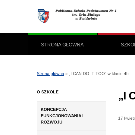
STRONA GŁOWNA
SZKO
Strona główna
»
„I CAN DO IT TOO” w klasie 4b
O SZKOLE
„I 
KONCEPCJA
FUNKCJONOWANIA I
17 kwiet
ROZWOJU