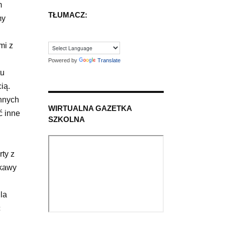
m
TŁUMACZ:
my
mi z
Powered by
Translate
tu
ią.
innych
WIRTUALNA GAZETKA
ć inne
SZKOLNA
ty z
ekawy
la
ć