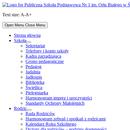
Skip
to
Text size:
A-
A+
content
Open Menu
Close Menu
Strona głowna
Szkoła
Show
Sekretariat
sub
Telefony i konto szkoły
menu
Kadra zarządzająca
Grono pedagogiczne
Pedagog
Jadalnia
Jadłospis
Biblioteka
Świetlica
Pielęgniarka
Harmonogram imprez i uroczystości
Standardy Ochrony Małoletnich
Rodzic
Show
Rada Rodziców
sub
Harmonogram zebrań i spotkań z rodzicami
menu
Kalendarz Roku Szkolnego
Dyżury dla rodziców – godziny dostępności