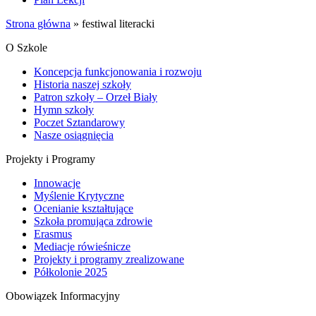
Strona główna
»
festiwal literacki
O Szkole
Koncepcja funkcjonowania i rozwoju
Historia naszej szkoły
Patron szkoły – Orzeł Biały
Hymn szkoły
Poczet Sztandarowy
Nasze osiągnięcia
Projekty i Programy
Innowacje
Myślenie Krytyczne
Ocenianie kształtujące
Szkoła promująca zdrowie
Erasmus
Mediacje rówieśnicze
Projekty i programy zrealizowane
Półkolonie 2025
Obowiązek Informacyjny