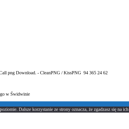
94 365 24 62
ego w Świdwinie
oziomie. Dalsze korzystanie ze strony oznacza, że zgadzasz się na ich