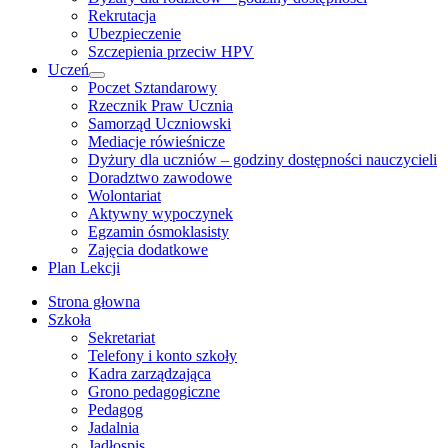
Rekrutacja
Ubezpieczenie
Szczepienia przeciw HPV
Uczeń
Show
Poczet Sztandarowy
sub
Rzecznik Praw Ucznia
menu
Samorząd Uczniowski
Mediacje rówieśnicze
Dyżury dla uczniów – godziny dostępności nauczycieli
Doradztwo zawodowe
Wolontariat
Aktywny wypoczynek
Egzamin ósmoklasisty
Zajęcia dodatkowe
Plan Lekcji
Strona głowna
Szkoła
Sekretariat
Telefony i konto szkoły
Kadra zarządzająca
Grono pedagogiczne
Pedagog
Jadalnia
Jadłospis