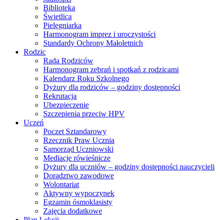
Biblioteka
Świetlica
Pielęgniarka
Harmonogram imprez i uroczystości
Standardy Ochrony Małoletnich
Rodzic
Rada Rodziców
Harmonogram zebrań i spotkań z rodzicami
Kalendarz Roku Szkolnego
Dyżury dla rodziców – godziny dostępności
Rekrutacja
Ubezpieczenie
Szczepienia przeciw HPV
Uczeń
Poczet Sztandarowy
Rzecznik Praw Ucznia
Samorząd Uczniowski
Mediacje rówieśnicze
Dyżury dla uczniów – godziny dostępności nauczycieli
Doradztwo zawodowe
Wolontariat
Aktywny wypoczynek
Egzamin ósmoklasisty
Zajęcia dodatkowe
Plan Lekcji