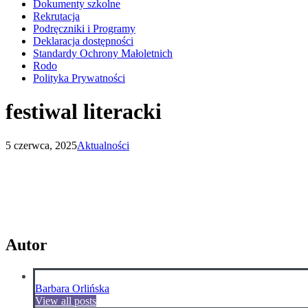
Dokumenty szkolne
Rekrutacja
Podręczniki i Programy
Deklaracja dostępności
Standardy Ochrony Małoletnich
Rodo
Polityka Prywatności
festiwal literacki
5 czerwca, 2025
Aktualności
Autor
Barbara Orlińska
View all posts