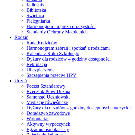
Jadłospis
Biblioteka
Świetlica
Pielęgniarka
Harmonogram imprez i uroczystości
Standardy Ochrony Małoletnich
Rodzic
Rada Rodziców
Harmonogram zebrań i spotkań z rodzicami
Kalendarz Roku Szkolnego
Dyżury dla rodziców – godziny dostępności
Rekrutacja
Ubezpieczenie
Szczepienia przeciw HPV
Uczeń
Poczet Sztandarowy
Rzecznik Praw Ucznia
Samorząd Uczniowski
Mediacje rówieśnicze
Dyżury dla uczniów – godziny dostępności nauczycieli
Doradztwo zawodowe
Wolontariat
Aktywny wypoczynek
Egzamin ósmoklasisty
Zajęcia dodatkowe