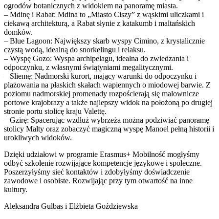
ogrodów botanicznych z widokiem na panoramę miasta.
– Mdinę i Rabat: Mdina to „Miasto Ciszy” z wąskimi uliczkami i
ciekawą architekturą, a Rabat słynie z katakumb i maltańskich
domków.
– Blue Lagoon: Największy skarb wyspy Cimino, z krystalicznie
czystą wodą, idealną do snorkelingu i relaksu.
– Wyspę Gozo: Wyspa archipelagu, idealna do zwiedzania i
odpoczynku, z własnymi świątyniami megalitycznymi.
– Sliemę: Nadmorski kurort, mający warunki do odpoczynku i
plażowania na płaskich skałach wapiennych o miodowej barwie. Z
poziomu nadmorskiej promenady rozpościerają się malownicze
portowe krajobrazy a także najlepszy widok na położoną po drugiej
stronie portu stolicę kraju Valettę.
– Gzirę: Spacerując wzdłuż wybrzeża można podziwiać panoramę
stolicy Malty oraz zobaczyć magiczną wyspę Manoel pełną historii i
urokliwych widoków.
Dzięki udziałowi w programie Erasmus+ Mobilność mogłyśmy
odbyć szkolenie rozwijające kompetencje językowe i społeczne.
Poszerzyłyśmy sieć kontaktów i zdobyłyśmy doświadczenie
zawodowe i osobiste. Rozwijając przy tym otwartość na inne
kultury.
Aleksandra Gulbas i Elżbieta Goździewska