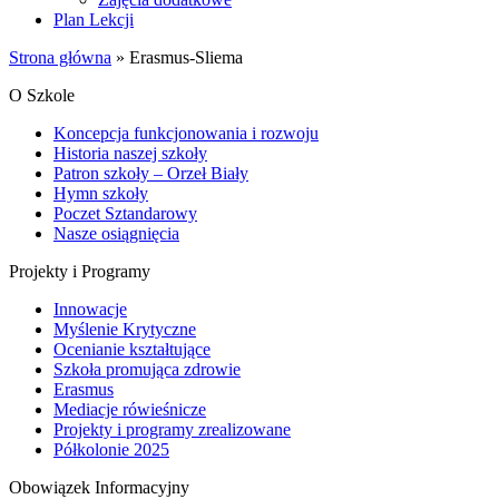
Plan Lekcji
Strona główna
»
Erasmus-Sliema
O Szkole
Koncepcja funkcjonowania i rozwoju
Historia naszej szkoły
Patron szkoły – Orzeł Biały
Hymn szkoły
Poczet Sztandarowy
Nasze osiągnięcia
Projekty i Programy
Innowacje
Myślenie Krytyczne
Ocenianie kształtujące
Szkoła promująca zdrowie
Erasmus
Mediacje rówieśnicze
Projekty i programy zrealizowane
Półkolonie 2025
Obowiązek Informacyjny