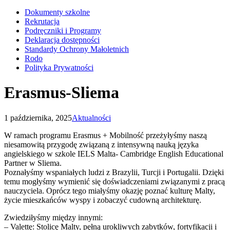
Dokumenty szkolne
Rekrutacja
Podręczniki i Programy
Deklaracja dostępności
Standardy Ochrony Małoletnich
Rodo
Polityka Prywatności
Erasmus-Sliema
1 października, 2025
Aktualności
W ramach programu Erasmus + Mobilność przeżyłyśmy naszą
niesamowitą przygodę związaną z intensywną nauką języka
angielskiego w szkole IELS Malta- Cambridge English Educational
Partner w Sliema.
Poznałyśmy wspaniałych ludzi z Brazylii, Turcji i Portugalii. Dzięki
temu mogłyśmy wymienić się doświadczeniami związanymi z pracą
nauczyciela. Oprócz tego miałyśmy okazję poznać kulturę Malty,
życie mieszkańców wyspy i zobaczyć cudowną architekturę.
Zwiedziłyśmy między innymi:
– Valettę: Stolicę Malty, pęłną urokliwych zabytków, fortyfikacji i