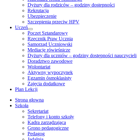
Dyżury dla rodziców – godziny dostępności
Rekrutacja
Ubezpieczenie
Szczepienia przeciw HPV
Uczeń
Show
Poczet Sztandarowy
sub
Rzecznik Praw Ucznia
menu
Samorząd Uczniowski
Mediacje rówieśnicze
Dyżury dla uczniów – godziny dostępności nauczycieli
Doradztwo zawodowe
Wolontariat
Aktywny wypoczynek
Egzamin ósmoklasisty
Zajęcia dodatkowe
Plan Lekcji
Strona głowna
Szkoła
Sekretariat
Telefony i konto szkoły
Kadra zarządzająca
Grono pedagogiczne
Pedagog
Jadalnia