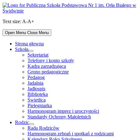
Skip
to
content
Text size:
A-
A+
Open Menu
Close Menu
Strona głowna
Szkoła
Show
Sekretariat
sub
Telefony i konto szkoły
menu
Kadra zarządzająca
Grono pedagogiczne
Pedagog
Jadalnia
Jadłospis
Biblioteka
Świetlica
Pielęgniarka
Harmonogram imprez i uroczystości
Standardy Ochrony Małoletnich
Rodzic
Show
Rada Rodziców
sub
Harmonogram zebrań i spotkań z rodzicami
menu
Kalendarz Roku Szkolnego