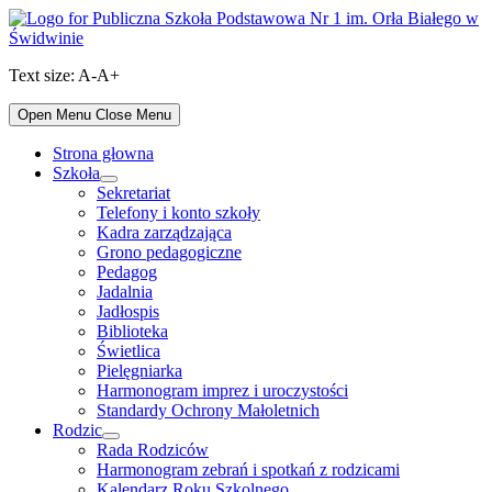
Skip
to
content
Text size:
A-
A+
Open Menu
Close Menu
Strona głowna
Szkoła
Show
Sekretariat
sub
Telefony i konto szkoły
menu
Kadra zarządzająca
Grono pedagogiczne
Pedagog
Jadalnia
Jadłospis
Biblioteka
Świetlica
Pielęgniarka
Harmonogram imprez i uroczystości
Standardy Ochrony Małoletnich
Rodzic
Show
Rada Rodziców
sub
Harmonogram zebrań i spotkań z rodzicami
menu
Kalendarz Roku Szkolnego