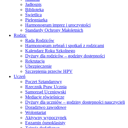
Jadłospis
Biblioteka
Świetlica
Pielęgniarka
Harmonogram imprez i uroczystości
Standardy Ochrony Małoletnich
Rodzic
Rada Rodziców
Harmonogram zebrań i spotkań z rodzicami
Kalendarz Roku Szkolnego
Dyżury dla rodziców – godziny dostępności
Rekrutacja
Ubezpieczenie
Szczepienia przeciw HPV
Uczeń
Poczet Sztandarowy
Rzecznik Praw Ucznia
Samorząd Uczniowski
Mediacje rówieśnicze
Dyżury dla uczniów – godziny dostępności nauczycieli
Doradztwo zawodowe
Wolontariat
Aktywny wypoczynek
Egzamin ósmoklasisty
Zajęcia dodatkowe