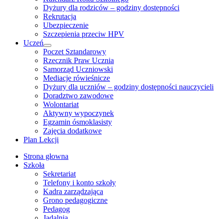
Dyżury dla rodziców – godziny dostępności
Rekrutacja
Ubezpieczenie
Szczepienia przeciw HPV
Uczeń
Show
Poczet Sztandarowy
sub
Rzecznik Praw Ucznia
menu
Samorząd Uczniowski
Mediacje rówieśnicze
Dyżury dla uczniów – godziny dostępności nauczycieli
Doradztwo zawodowe
Wolontariat
Aktywny wypoczynek
Egzamin ósmoklasisty
Zajęcia dodatkowe
Plan Lekcji
Strona głowna
Szkoła
Sekretariat
Telefony i konto szkoły
Kadra zarządzająca
Grono pedagogiczne
Pedagog
Jadalnia