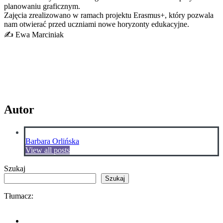
planowaniu graficznym.
​Zajęcia zrealizowano w ramach projektu Erasmus+, który pozwala
nam otwierać przed uczniami nowe horyzonty edukacyjne.
​✍️ Ewa Marciniak
Autor
Barbara Orlińska
View all posts
Szukaj
Szukaj
Tłumacz: