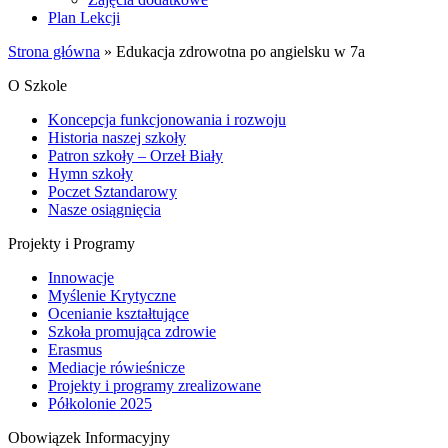
Plan Lekcji
Strona główna
»
Edukacja zdrowotna po angielsku w 7a
O Szkole
Koncepcja funkcjonowania i rozwoju
Historia naszej szkoły
Patron szkoły – Orzeł Biały
Hymn szkoły
Poczet Sztandarowy
Nasze osiągnięcia
Projekty i Programy
Innowacje
Myślenie Krytyczne
Ocenianie kształtujące
Szkoła promująca zdrowie
Erasmus
Mediacje rówieśnicze
Projekty i programy zrealizowane
Półkolonie 2025
Obowiązek Informacyjny