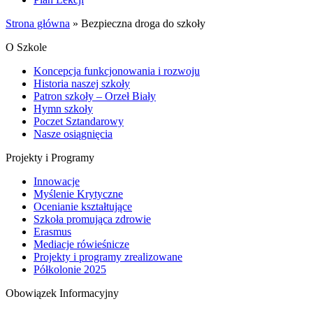
Strona główna
»
Bezpieczna droga do szkoły
O Szkole
Koncepcja funkcjonowania i rozwoju
Historia naszej szkoły
Patron szkoły – Orzeł Biały
Hymn szkoły
Poczet Sztandarowy
Nasze osiągnięcia
Projekty i Programy
Innowacje
Myślenie Krytyczne
Ocenianie kształtujące
Szkoła promująca zdrowie
Erasmus
Mediacje rówieśnicze
Projekty i programy zrealizowane
Półkolonie 2025
Obowiązek Informacyjny