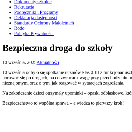
Dokumenty szkolne
Rekrutacja
Podręczniki i Programy
Deklaracja dostępności
Standardy Ochrony Małoletnich
Rodo
Polityka Prywatności
Bezpieczna droga do szkoły
10 września, 2025
Aktualności
10 września odbyło się spotkanie uczniów klas 0-III z funkcjonarius
poruszać się po drogach, na co zwracać uwagę przy przechodzeniu pr
nieznajomymi oraz o tym, jak reagować w sytuacjach zagrożenia.
Na zakończenie dzieci otrzymały upominki – opaski odblaskowe, któr
Bezpieczeństwo to wspólna sprawa – a wiedza to pierwszy krok!