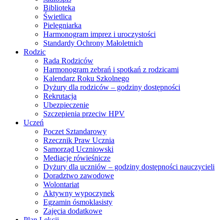
Biblioteka
Świetlica
Pielęgniarka
Harmonogram imprez i uroczystości
Standardy Ochrony Małoletnich
Rodzic
Rada Rodziców
Harmonogram zebrań i spotkań z rodzicami
Kalendarz Roku Szkolnego
Dyżury dla rodziców – godziny dostępności
Rekrutacja
Ubezpieczenie
Szczepienia przeciw HPV
Uczeń
Poczet Sztandarowy
Rzecznik Praw Ucznia
Samorząd Uczniowski
Mediacje rówieśnicze
Dyżury dla uczniów – godziny dostępności nauczycieli
Doradztwo zawodowe
Wolontariat
Aktywny wypoczynek
Egzamin ósmoklasisty
Zajęcia dodatkowe
Plan Lekcji