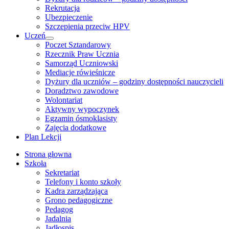
Rekrutacja
Ubezpieczenie
Szczepienia przeciw HPV
Uczeń
Show
Poczet Sztandarowy
sub
Rzecznik Praw Ucznia
menu
Samorząd Uczniowski
Mediacje rówieśnicze
Dyżury dla uczniów – godziny dostępności nauczycieli
Doradztwo zawodowe
Wolontariat
Aktywny wypoczynek
Egzamin ósmoklasisty
Zajęcia dodatkowe
Plan Lekcji
Strona głowna
Szkoła
Sekretariat
Telefony i konto szkoły
Kadra zarządzająca
Grono pedagogiczne
Pedagog
Jadalnia
Jadłospis