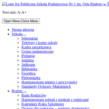
Skip
to
Text size:
A-
A+
content
Open Menu
Close Menu
Strona głowna
Szkoła
Show
Sekretariat
sub
Telefony i konto szkoły
menu
Kadra zarządzająca
Grono pedagogiczne
Pedagog
Jadalnia
Jadłospis
Biblioteka
Świetlica
Pielęgniarka
Harmonogram imprez i uroczystości
Standardy Ochrony Małoletnich
Rodzic
Show
Rada Rodziców
sub
Harmonogram zebrań i spotkań z rodzicami
menu
Kalendarz Roku Szkolnego
Dyżury dla rodziców – godziny dostępności